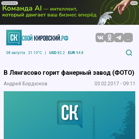
РЕКЛАМА
...
08 августа
21.10°C
|
USD
82.2
EUR
94.8
В Лянгасово горит фанерный завод (ФОТО)
Андрей Бордюков
03.02.2017 - 09:11