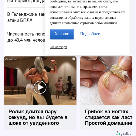
вытворяют, когда их не видят...
сообщение, вы остаетесь на нашем сайте, это
означает, что вы не возражаете против
использования этих технологий и предоставляете
В Геленджике закрыли все пляжи из-за угрозы
согласие на обработку ваших персональных
атаки БПЛА
данных с помощью сервисов веб-аналитики.
Численность пенсионеров в России сократилась
Хорошо
Подробнее
до 40,4 млн человек
CookieWidget
i
Ролик длится пару
Грибок на ногтях
секунд, но вы будете в
стирается как ласт
шоке от увиденного
Простой домашний
метод