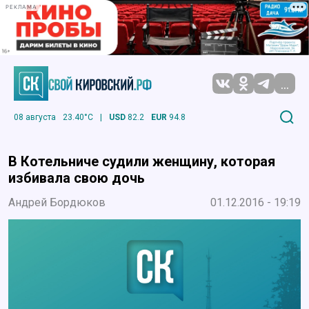
РЕКЛАМА
...
08 августа
23.40°C
|
USD
82.2
EUR
94.8
В Котельниче судили женщину, которая
избивала свою дочь
Андрей Бордюков
01.12.2016 - 19:19