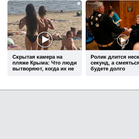
i
Скрытая камера на
Ролик длится нес
пляже Крыма: Что люди
секунд, а смеятьс
вытворяют, когда их не
будете долго
видят...