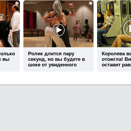
i
i
колько
Ролик длится пару
Королева в
я вы
секунд, но вы будете в
отожгла! Ви
шоке от увиденного
оставит ра