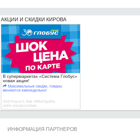
АКЦИИ И СКИДКИ КИРОВА
В супермаркетах «Система Глобус»
новая акция!
Максимальные скидки, товары
меняются еженедельно!
ООО Роксэт-С, Erid: 2W5zFJpyZPw
ОГРН 1024301315500
ИНФОРМАЦИЯ ПАРТНЕРОВ