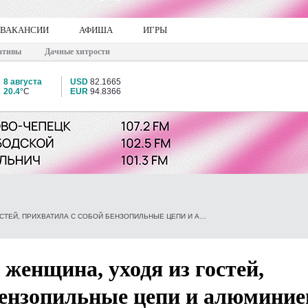
ВАКАНСИИ
АФИША
ИГРЫ
ативы
Дачные хитрости
8 августа
USD
82.1665
20.4°
C
EUR
94.8366
В КИРОВСКОЙ ОБЛАСТИ ЖЕНЩИНА, УХОДЯ ИЗ ГОСТЕЙ, ПРИХВАТИЛА С СОБОЙ БЕНЗОПИЛЬНЫЕ ЦЕПИ И АЛЮМИНИЕВУЮ ФЛЯГУ
 женщина, уходя из гостей,
бензопильные цепи и алюмини