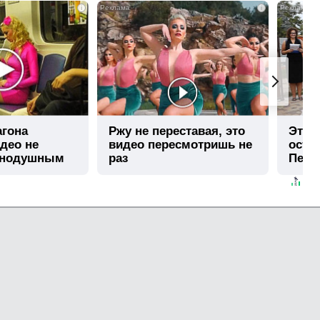
i
i
агона
Ржу не переставая, это
Этот
део не
видео пересмотришь не
остав
внодушным
раз
Пере