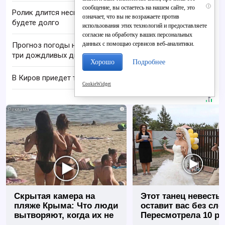
i
сообщение, вы остаетесь на нашем сайте, это
Ролик длится несколько секунд, а смеяться вы
означает, что вы не возражаете против
будете долго
использования этих технологий и предоставляете
согласие на обработку ваших персональных
данных с помощью сервисов веб-аналитики.
Прогноз погоды на август в Кировской области:
три дождливых дня
Хорошо
Подробнее
В Киров приедет телеведущая Арина Шарапова
CookieWidget
i
Скрытая камера на
Этот танец невесты
пляже Крыма: Что люди
оставит вас без сло
вытворяют, когда их не
Пересмотрела 10 ра
видят...