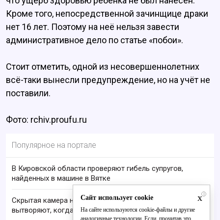
что ущерб здоровью ребёнка не был нанесён.
Кроме того, непосредственной зачинщице драки
нет 16 лет. Поэтому на неё нельзя завести
административное дело по статье «побои».
Стоит отметить, одной из несовершеннолетних
всё-таки вынесли предупреждение, но на учёт не
поставили.
Фото: rchiv.proufu.ru
Популярное на портале
В Кировской области проверяют гибель супругов,
найденных в машине в Вятке
i
x
Сайт использует cookie
Скрытая камера на пляже Крыма: Что люди
вытворяют, когда их не видят...
На сайте используются cookie-файлы и другие
аналогичные технологии. Если, прочитав это