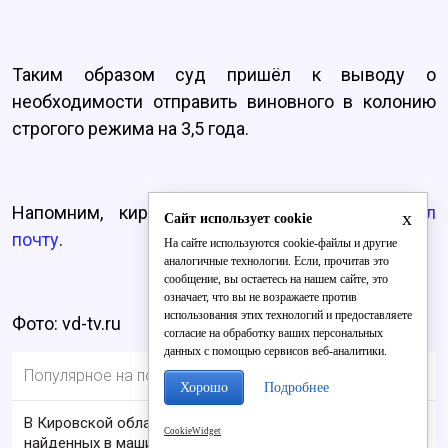
Таким образом суд пришёл к выводу о
необходимости отправить виновного в колонию
строгого режима на 3,5 года.
Напомним, кировчанин рассказал, как
грабил
x
Сайт использует cookie
почту
.
На сайте используются cookie-файлы и другие
аналогичные технологии. Если, прочитав это
сообщение, вы остаетесь на нашем сайте, это
означает, что вы не возражаете против
использования этих технологий и предоставляете
Фото: vd-tv.ru
согласие на обработку ваших персональных
данных с помощью сервисов веб-аналитики.
Популярное на портале
Хорошо
Подробнее
В Кировской области проверяют гибель супругов,
CookieWidget
найденных в машине в Вятке