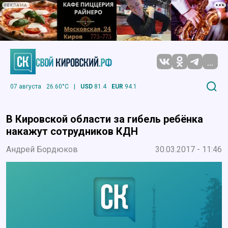
РЕКЛАМА
...
07 августа
26.60°C
|
USD
81.4
EUR
94.1
В Кировской области за гибель ребёнка
накажут сотрудников КДН
Андрей Бордюков
30.03.2017 - 11:46