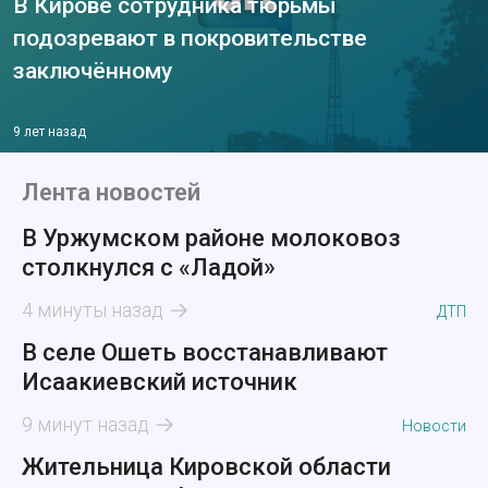
В Кирове сотрудника тюрьмы
подозревают в покровительстве
заключённому
9 лет назад
Лента новостей
В Уржумском районе молоковоз
столкнулся с «Ладой»
4 минуты назад
ДТП
В селе Ошеть восстанавливают
Исаакиевский источник
9 минут назад
Новости
Жительница Кировской области