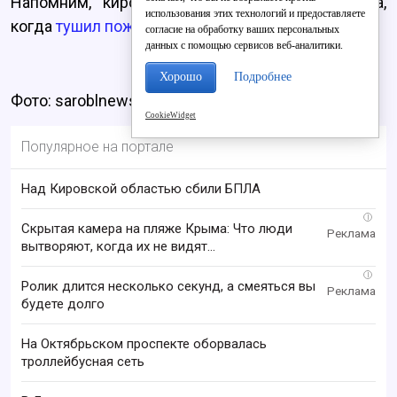
Напомним, кировчанин упал с третьего этажа,
использования этих технологий и предоставляете
когда
тушил пожар на балконе соседа
.
согласие на обработку ваших персональных
данных с помощью сервисов веб-аналитики.
Хорошо
Подробнее
Фото: saroblnews.ru
CookieWidget
Популярное на портале
Над Кировской областью сбили БПЛА
i
Скрытая камера на пляже Крыма: Что люди
вытворяют, когда их не видят...
i
Ролик длится несколько секунд, а смеяться вы
будете долго
На Октябрьском проспекте оборвалась
троллейбусная сеть