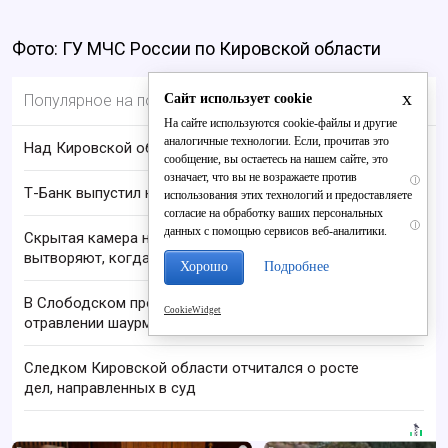
Фото: ГУ МЧС России по Кировской области
x
Сайт использует cookie
Популярное на портале
На сайте используются cookie-файлы и другие
аналогичные технологии. Если, прочитав это
Над Кировской областью сбили БПЛА
сообщение, вы остаетесь на нашем сайте, это
означает, что вы не возражаете против
i
Т-Банк выпустил карты с запахом!
использования этих технологий и предоставляете
согласие на обработку ваших персональных
i
данных с помощью сервисов веб-аналитики.
Скрытая камера на пляже Крыма: Что люди
вытворяют, когда их не видят...
Хорошо
Подробнее
В Слободском проверяют сообщение о пищевом
CookieWidget
отравлении шаурмой
Следком Кировской области отчитался о росте
дел, направленных в суд