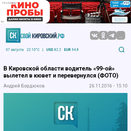
РЕКЛАМА
...
07 августа
22.10°C
|
USD
82.2
EUR
94.8
В Кировской области водитель «99-ой»
вылетел в кювет и перевернулся (ФОТО)
Андрей Бордюков
26.11.2016 - 15:10