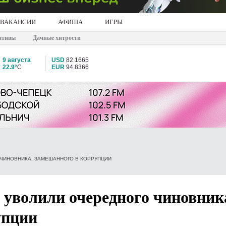
ВАКАНСИИ
АФИША
ИГРЫ
ативы
Дачные хитрости
9 августа
USD
82.1665
22.9°
C
EUR
94.8366
ЧИНОВНИКА, ЗАМЕШАННОГО В КОРРУПЦИИ
 уволили очередного чиновник
упции