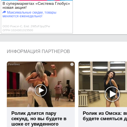
В супермаркетах «Система Глобус»
новая акция!
Максимальные скидки, товары
меняются еженедельно!
ООО Роксэт-С, Erid: 2W5zFJpyZPw
ОГРН 1024301315500
ИНФОРМАЦИЯ ПАРТНЕРОВ
i
Ролик длится пару
Ролик из Омска: 
секунд, но вы будете в
будете смеяться 
шоке от увиденного