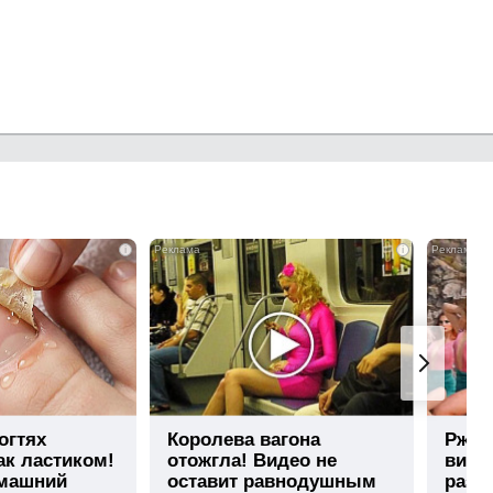
i
i
огтях
Королева вагона
Ржу н
ак ластиком!
отожгла! Видео не
виде
омашний
оставит равнодушным
раз