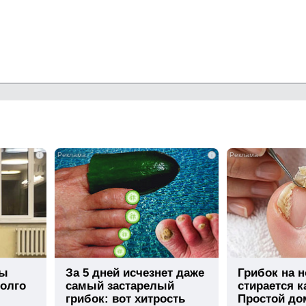
i
i
вы
За 5 дней исчезнет даже
Грибок на н
долго
самый застарелый
стирается к
грибок: вот хитрость
Простой д