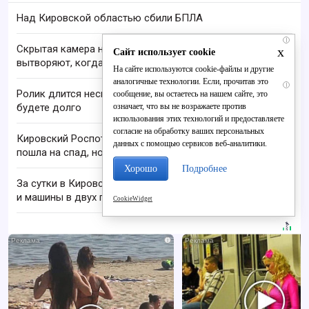
Над Кировской областью сбили БПЛА
i
Скрытая камера на пляже Крыма: Что люди
x
Сайт использует cookie
вытворяют, когда их не видят...
На сайте используются cookie-файлы и другие
аналогичные технологии. Если, прочитав это
i
Ролик длится несколько секунд, а смеяться вы
сообщение, вы остаетесь на нашем сайте, это
означает, что вы не возражаете против
будете долго
использования этих технологий и предоставляете
согласие на обработку ваших персональных
Кировский Роспотребнадзор: активность клещей
данных с помощью сервисов веб-аналитики.
пошла на спад, но расслабляться рано
Хорошо
Подробнее
За сутки в Кировской области сгорели дом, бани
и машины в двух пожарах
CookieWidget
i