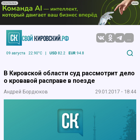
РЕКЛАМА
...
09 августа
22.90°C
|
USD
82.2
EUR
94.8
В Кировской области суд рассмотрит дело
о кровавой расправе в поезде
Андрей Бордюков
29.01.2017 - 18:44