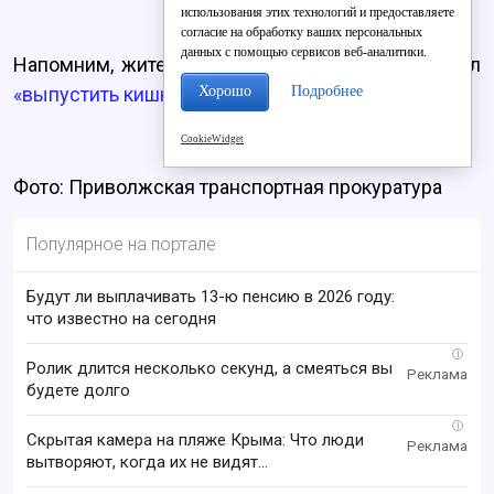
использования этих технологий и предоставляете
согласие на обработку ваших персональных
данных с помощью сервисов веб-аналитики.
Напомним, житель Кировской области пригрозил
Хорошо
Подробнее
«выпустить кишки»
сотрудникам Энергосбыта.
CookieWidget
Фото: Приволжская транспортная прокуратура
Популярное на портале
Будут ли выплачивать 13-ю пенсию в 2026 году:
что известно на сегодня
i
Ролик длится несколько секунд, а смеяться вы
будете долго
i
Скрытая камера на пляже Крыма: Что люди
вытворяют, когда их не видят...