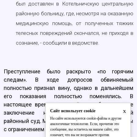
был доставлен в Котельничскую центральную
районную больницу, где, несмотря на оказанную
медицинскую помощь, от полученных тяжких
телесных повреждений скончался, не приходя в
сознание, - сообщили в ведомстве.
Преступление было раскрыто «по горячим
следам». В ходе допросов обвиняемый
полностью признал вину, однако в дальнейшем
его показания полностью поменялись. В
настоящее время утверждённое обвинительное
x
Сайт использует cookie
заключение направлено в Котельничский
На сайте используются cookie-файлы и другие
районный суд. Механику грозит до 15 лет тюрьмы
аналогичные технологии. Если, прочитав это
с ограничением свободы на срок до 2 лет.
сообщение, вы остаетесь на нашем сайте, это
означает, что вы не возражаете против