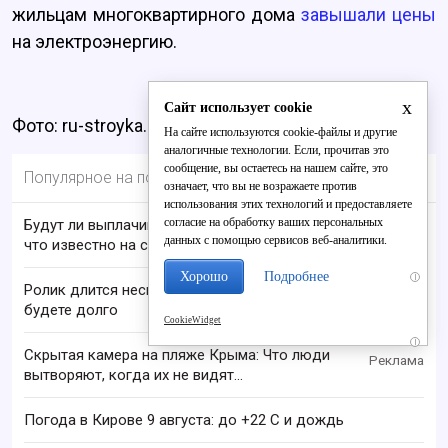
жильцам многоквартирного дома
завышали цены
на электроэнергию.
x
Сайт использует cookie
Фото: ru-stroyka.com
На сайте используются cookie-файлы и другие
аналогичные технологии. Если, прочитав это
сообщение, вы остаетесь на нашем сайте, это
Популярное на портале
означает, что вы не возражаете против
использования этих технологий и предоставляете
согласие на обработку ваших персональных
Будут ли выплачивать 13-ю пенсию в 2026 году:
данных с помощью сервисов веб-аналитики.
что известно на сегодня
Хорошо
Подробнее
i
Ролик длится несколько секунд, а смеяться вы
будете долго
CookieWidget
i
Скрытая камера на пляже Крыма: Что люди
вытворяют, когда их не видят...
Погода в Кирове 9 августа: до +22 C и дождь