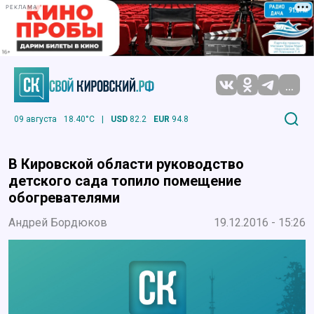
РЕКЛАМА
...
09 августа
18.40°C
|
USD
82.2
EUR
94.8
В Кировской области руководство
детского сада топило помещение
обогревателями
Андрей Бордюков
19.12.2016 - 15:26