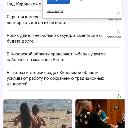
Над Кировской областью сбили БПЛА
CookieWidget
i
Скрытая камера на пляже Крыма: Что люди
вытворяют, когда их не видят...
i
Ролик длится несколько секунд, а смеяться вы
будете долго
В Кировской области проверяют гибель супругов,
найденных в машине в Вятке
В школах и детских садах Кировской области
усиливают работу по сохранению традиционных
ценностей
i