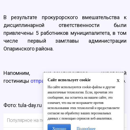
В результате прокурорского вмешательства к
дисциплинарной ответственности были
привлечены 5 работников муниципалитета, в том
числе первый замглавы администрации
Опаринского района.
Напомним, экс-замдиректора кировской
x
Сайт использует cookie
гостиницы
отправится под суд
за мошенничество.
На сайте используются cookie-файлы и другие
аналогичные технологии. Если, прочитав это
сообщение, вы остаетесь на нашем сайте, это
означает, что вы не возражаете против
Фото: tula-day.ru
использования этих технологий и предоставляете
согласие на обработку ваших персональных
данных с помощью сервисов веб-аналитики.
Популярное на портале
Хорошо
Подробнее