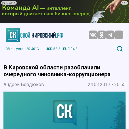
РЕКЛАМА
...
08 августа
20.40°C
|
USD
82.2
EUR
94.8
В Кировской области разоблачили
очередного чиновника-коррупционера
Андрей Бордюков
24.03.2017 - 20:55