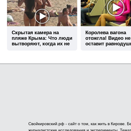
Скрытая камера на
Королева вагона
пляже Крыма: Что люди
отожгла! Видео не
вытворяют, когда их не
оставит равноду
видят...
Свойкировский.рф - сайт о том, как жить в Кирове.
журналистские исследования и эксперименты. Темат