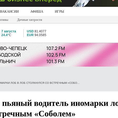
ВАКАНСИИ
АФИША
ИГРЫ
ативы
Дачные хитрости
7 августа
USD
81.4077
24.4°
C
EUR
94.0585
В КИРОВСКОЙ ОБЛАСТИ ПЬЯНЫЙ ВОДИТЕЛЬ ИНОМАРКИ ЛОБ В ЛОБ СТОЛКНУЛСЯ СО ВСТРЕЧНЫМ «СОБОЛЕМ»
 пьяный водитель иномарки ло
стречным «Соболем»