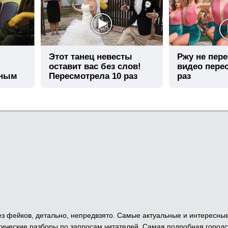
Этот танец невесты
Ржу не пере
оставит вас без слов!
видео пере
шным
Пересмотрела 10 раз
раз
 Без фейков, детально, непредвзято. Самые актуальные и интересны
ические разборы по запросам читателей. Самая подробная городс