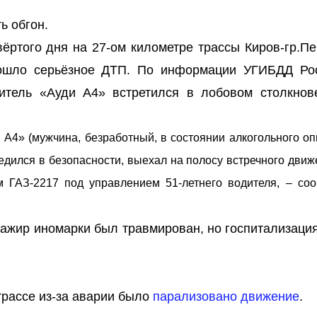
ь обгон.
вёртого дня на 27-ом километре трассы Киров-гр.П
зошло серьёзное ДТП. По информации УГИБДД Ро
дитель «Ауди А4» встретился в лобовом столкнов
 А4» (мужчина, безработный, в состоянии алкогольного оп
дился в безопасности, выехал на полосу встречного движе
 ГАЗ-2217 под управлением 51-летнего водителя, – со
сажир иномарки был травмирован, но госпитализаци
трассе из-за аварии было
парализовано движение
.