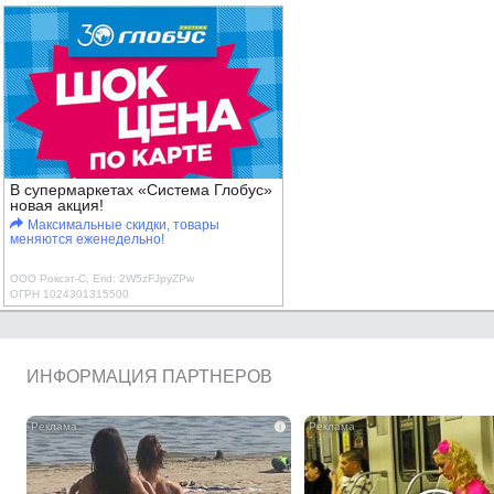
В супермаркетах «Система Глобус»
новая акция!
Максимальные скидки, товары
меняются еженедельно!
ООО Роксэт-С, Erid: 2W5zFJpyZPw
ОГРН 1024301315500
ИНФОРМАЦИЯ ПАРТНЕРОВ
i