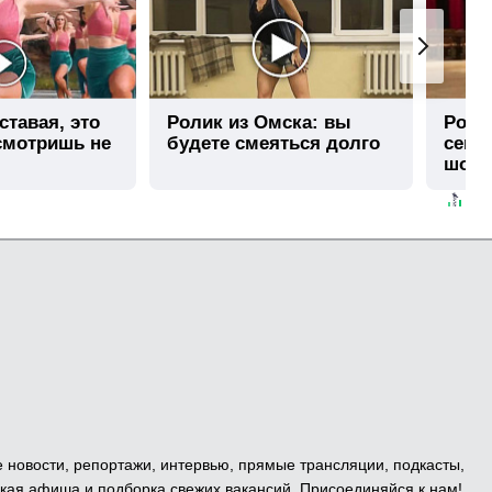
ставая, это
Ролик из Омска: вы
Роли
смотришь не
будете смеяться долго
секу
шоке
е новости, репортажи, интервью, прямые трансляции, подкасты,
кая афиша и подборка свежих вакансий. Присоединяйся к нам!