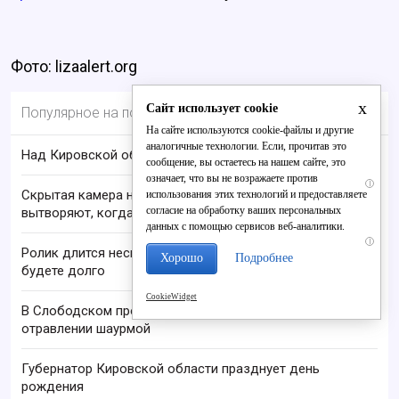
Фото: lizaalert.org
x
Сайт использует cookie
Популярное на портале
На сайте используются cookie-файлы и другие
аналогичные технологии. Если, прочитав это
Над Кировской областью сбили БПЛА
сообщение, вы остаетесь на нашем сайте, это
означает, что вы не возражаете против
i
Скрытая камера на пляже Крыма: Что люди
использования этих технологий и предоставляете
согласие на обработку ваших персональных
вытворяют, когда их не видят...
данных с помощью сервисов веб-аналитики.
i
Ролик длится несколько секунд, а смеяться вы
Хорошо
Подробнее
будете долго
CookieWidget
В Слободском проверяют сообщение о пищевом
отравлении шаурмой
Губернатор Кировской области празднует день
рождения