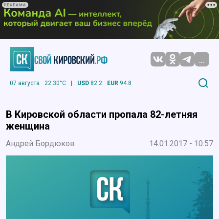
РЕКЛАМА
...
07 августа
22.30°C
|
USD
82.2
EUR
94.8
В Кировской области пропала 82-летняя
женщина
Андрей Бордюков
14.01.2017 - 10:57