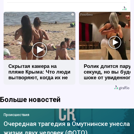
i
Скрытая камера на
Ролик длится пару
пляже Крыма: Что люди
секунд, но вы будет
вытворяют, когда их не
шоке от увиденного
видят...
Больше новостей
Происшествия
Очередная трагедия в Омутнинске унесла
жизни двух человек (ФОТО)