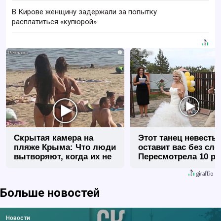
В Кирове женщину задержали за попытку
расплатиться «купюрой»
i
Скрытая камера на
Этот танец невесты
пляже Крыма: Что люди
оставит вас без сло
вытворяют, когда их не
Пересмотрела 10 ра
видят...
Больше новостей
Новости