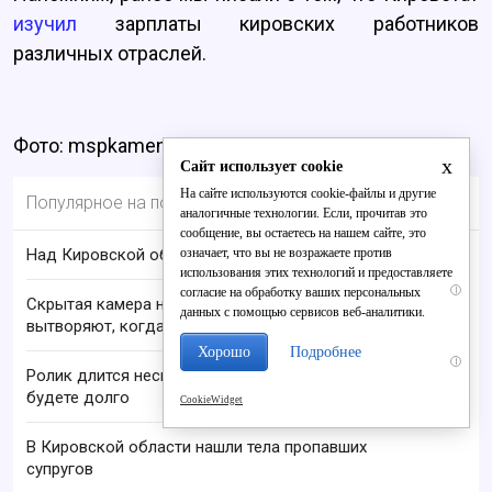
изучил
зарплаты кировских работников
различных отраслей.
Фото: mspkamensk.ru
x
Сайт использует cookie
На сайте используются cookie-файлы и другие
Популярное на портале
аналогичные технологии. Если, прочитав это
сообщение, вы остаетесь на нашем сайте, это
означает, что вы не возражаете против
Над Кировской областью сбили БПЛА
использования этих технологий и предоставляете
i
согласие на обработку ваших персональных
Скрытая камера на пляже Крыма: Что люди
данных с помощью сервисов веб-аналитики.
вытворяют, когда их не видят...
Хорошо
Подробнее
i
Ролик длится несколько секунд, а смеяться вы
будете долго
CookieWidget
В Кировской области нашли тела пропавших
супругов