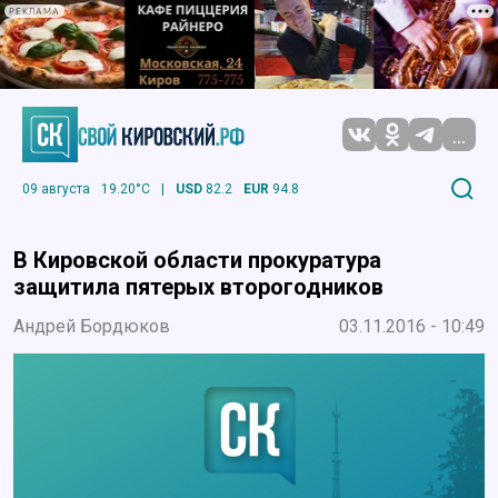
РЕКЛАМА
...
09 августа
19.20°C
|
USD
82.2
EUR
94.8
В Кировской области прокуратура
защитила пятерых второгодников
Андрей Бордюков
03.11.2016 - 10:49