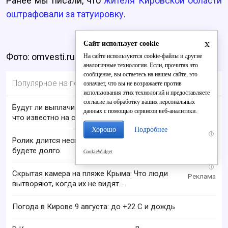
Ранее мы писали, что
жителя Кировской области
оштрафовали за татуировку.
x
Сайт использует cookie
Фото: omvesti.ru
На сайте используются cookie-файлы и другие
аналогичные технологии. Если, прочитав это
сообщение, вы остаетесь на нашем сайте, это
Популярное на портале
означает, что вы не возражаете против
использования этих технологий и предоставляете
согласие на обработку ваших персональных
Будут ли выплачивать 13-ю пенсию в 2026 году:
данных с помощью сервисов веб-аналитики.
что известно на сегодня
Хорошо
Подробнее
i
Ролик длится несколько секунд, а смеяться вы
будете долго
CookieWidget
i
Скрытая камера на пляже Крыма: Что люди
вытворяют, когда их не видят...
Погода в Кирове 9 августа: до +22 C и дождь