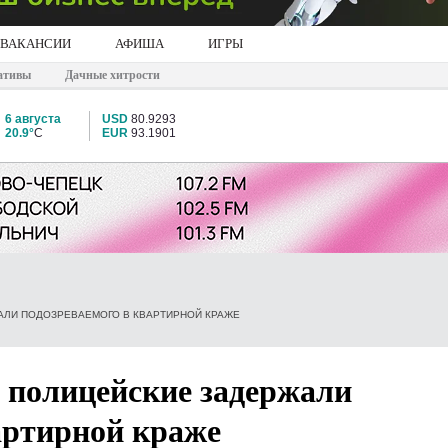
ВАКАНСИИ
АФИША
ИГРЫ
ативы
Дачные хитрости
6 августа
USD
80.9293
20.9°
C
EUR
93.1901
АЛИ ПОДОЗРЕВАЕМОГО В КВАРТИРНОЙ КРАЖЕ
 полицейские задержали
артирной краже