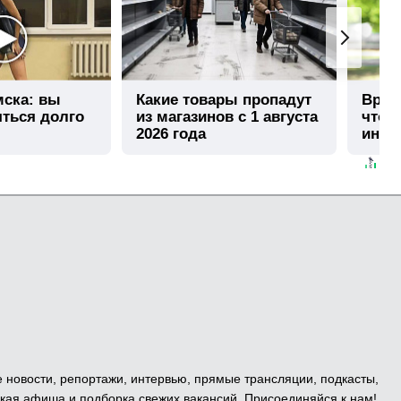
мска: вы
Какие товары пропадут
Врач 
яться долго
из магазинов с 1 августа
чтоб
2026 года
инфа
лето
е новости, репортажи, интервью, прямые трансляции, подкасты,
кая афиша и подборка свежих вакансий. Присоединяйся к нам!