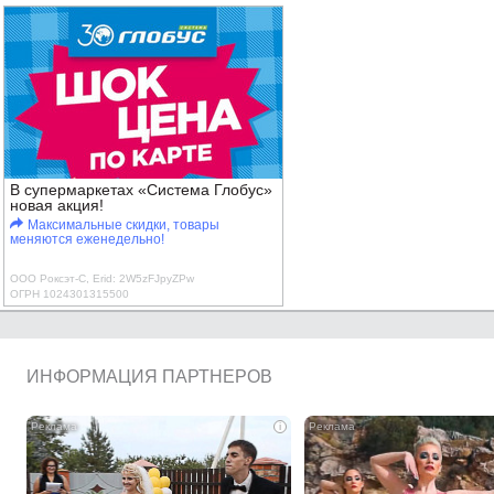
В супермаркетах «Система Глобус»
новая акция!
Максимальные скидки, товары
меняются еженедельно!
ООО Роксэт-С, Erid: 2W5zFJpyZPw
ОГРН 1024301315500
ИНФОРМАЦИЯ ПАРТНЕРОВ
i