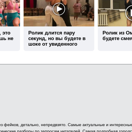
, это
Ролик длится пару
Ролик из О
шь не
секунд, но вы будете в
будете сме
шоке от увиденного
 Без фейков, детально, непредвзято. Самые актуальные и интересны
ические разборы по запросам читателей. Самая подробная городс