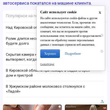
автосервиса покатался на машине клиента.
x
Сайт использует cookie
Популярное на портале
На сайте используются cookie-файлы и другие
аналогичные технологии. Если, прочитав это
сообщение, вы остаетесь на нашем сайте, это
Над Кировской областью сбили БПЛА
означает, что вы не возражаете против
i
использования этих технологий и предоставляете
Ролик длится несколько секунд, а смеяться вы
согласие на обработку ваших персональных
будете долго
данных с помощью сервисов веб-аналитики.
i
Хорошо
Подробнее
Скрытая камера на пляже Крыма: Что люди
вытворяют, когда их не видят...
CookieWidget
В Кировской области при пожаре в садах сгорел
дом и пристрой
В Уржумском районе молоковоз столкнулся с
«Ладой»
i