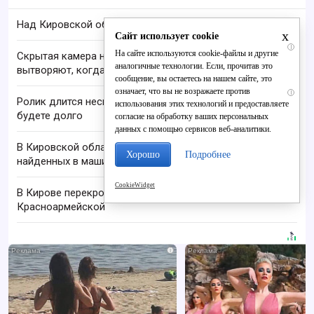
Над Кировской областью сбили БПЛА
x
Сайт использует cookie
i
На сайте используются cookie-файлы и другие
Скрытая камера на пляже Крыма: Что люди
аналогичные технологии. Если, прочитав это
вытворяют, когда их не видят...
сообщение, вы остаетесь на нашем сайте, это
означает, что вы не возражаете против
i
Ролик длится несколько секунд, а смеяться вы
использования этих технологий и предоставляете
будете долго
согласие на обработку ваших персональных
данных с помощью сервисов веб-аналитики.
В Кировской области проверяют гибель супругов,
Хорошо
Подробнее
найденных в машине в Вятке
CookieWidget
В Кирове перекроют перекресток Ленина и
Красноармейской
i