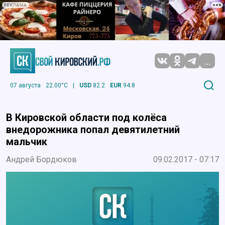
РЕКЛАМА
...
07 августа
22.00°C
|
USD
82.2
EUR
94.8
В Кировской области под колёса
внедорожника попал девятилетний
мальчик
Андрей Бордюков
09.02.2017 - 07:17