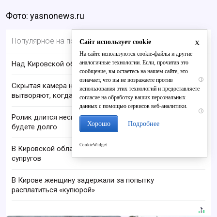
Фото: yasnonews.ru
x
Популярное на портале
Сайт использует cookie
На сайте используются cookie-файлы и другие
аналогичные технологии. Если, прочитав это
Над Кировской областью сбили БПЛА
сообщение, вы остаетесь на нашем сайте, это
означает, что вы не возражаете против
i
Скрытая камера на пляже Крыма: Что люди
использования этих технологий и предоставляете
вытворяют, когда их не видят...
согласие на обработку ваших персональных
данных с помощью сервисов веб-аналитики.
i
Ролик длится несколько секунд, а смеяться вы
Хорошо
Подробнее
будете долго
CookieWidget
В Кировской области нашли тела пропавших
супругов
В Кирове женщину задержали за попытку
расплатиться «купюрой»