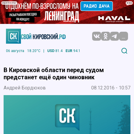
РЕКЛАМА
...
06 августа
18.20°C
|
USD
81.4
EUR
94.1
В Кировской области перед судом
предстанет ещё один чиновник
Андрей Бордюков
08.12.2016 - 10:57