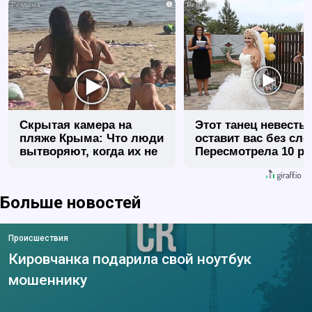
i
Скрытая камера на
Этот танец невесты
пляже Крыма: Что люди
оставит вас без сло
вытворяют, когда их не
Пересмотрела 10 ра
видят...
Больше новостей
Происшествия
Кировчанка подарила свой ноутбук
мошеннику