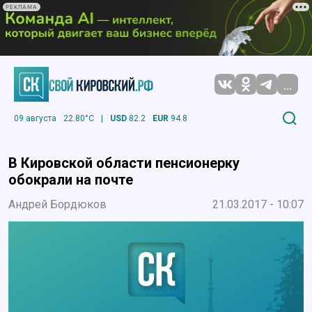
РЕКЛАМА
...
09 августа
22.80°C
|
USD
82.2
EUR
94.8
В Кировской области пенсионерку
обокрали на почте
Андрей Бордюков
21.03.2017 - 10:07