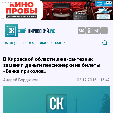
РЕКЛАМА
...
07 августа
18.10°C
|
USD
81.4
EUR
94.1
В Кировской области лже-сантехник
заменил деньги пенсионерки на билеты
«Банка приколов»
Андрей Бордюков
02.12.2016 - 16:42