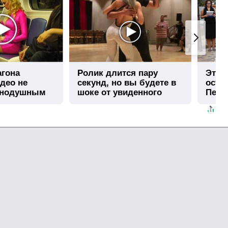
агона
Ролик длится пару
Этот
део не
секунд, но вы будете в
остав
внодушным
шоке от увиденного
Пере