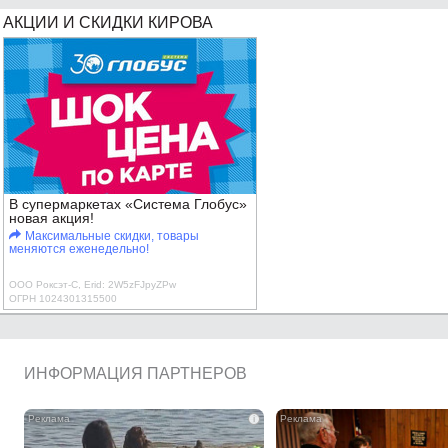
АКЦИИ И СКИДКИ КИРОВА
В супермаркетах «Система Глобус»
новая акция!
Максимальные скидки, товары
меняются еженедельно!
ООО Роксэт-С, Erid: 2W5zFJpyZPw
ОГРН 1024301315500
ИНФОРМАЦИЯ ПАРТНЕРОВ
i