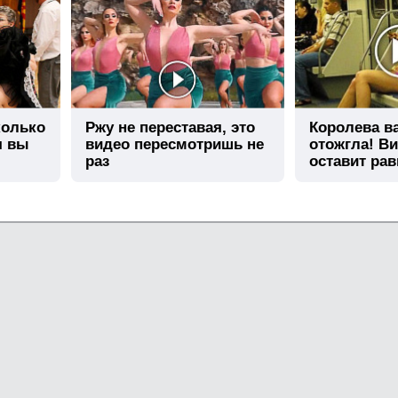
колько
Ржу не переставая, это
Королева в
я вы
видео пересмотришь не
отожгла! Ви
раз
оставит ра