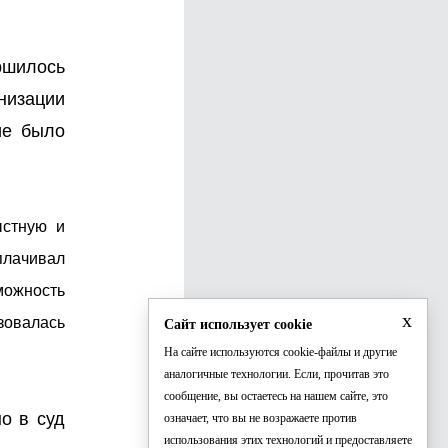
ершилось
низации
ие было
ыстную и
плачивал
можность
x
зовалась
Сайт использует cookie
На сайте используются cookie-файлы и другие
аналогичные технологии. Если, прочитав это
сообщение, вы остаетесь на нашем сайте, это
о в суд
означает, что вы не возражаете против
использования этих технологий и предоставляете