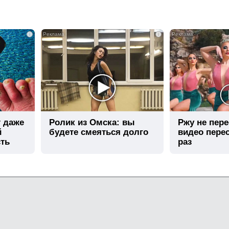
i
i
т даже
Ролик из Омска: вы
Ржу не пере
й
будете смеяться долго
видео пере
сть
раз