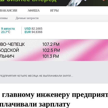
ВАКАНСИИ
АФИША
ИГРЫ
ативы
Дачные хитрости
9 августа
USD
82.1665
23.7°
C
EUR
94.8366
В КИРОВСКОЙ ОБЛАСТИ ГЛАВНОМУ ИНЖЕНЕРУ ПРЕДПРИЯТИЯ ЧЕТЫРЕ МЕСЯЦА НЕ ВЫПЛАЧИВАЛИ ЗАРПЛАТУ
и главному инженеру предприя
ыплачивали зарплату