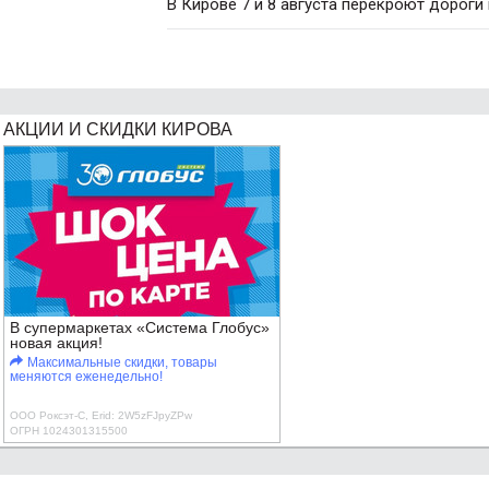
В Кирове 7 и 8 августа перекроют дороги
АКЦИИ И СКИДКИ КИРОВА
В супермаркетах «Система Глобус»
новая акция!
Максимальные скидки, товары
меняются еженедельно!
ООО Роксэт-С, Erid: 2W5zFJpyZPw
ОГРН 1024301315500