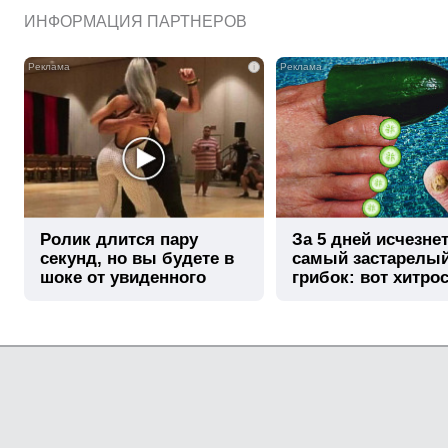
ИНФОРМАЦИЯ ПАРТНЕРОВ
i
Ролик длится пару
За 5 дней исчезне
секунд, но вы будете в
самый застарелы
шоке от увиденного
грибок: вот хитро