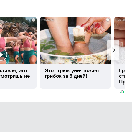
i
i
ставая, это
Этот трюк уничтожает
Гриб
смотришь не
грибок за 5 дней!
стир
Прос
мето