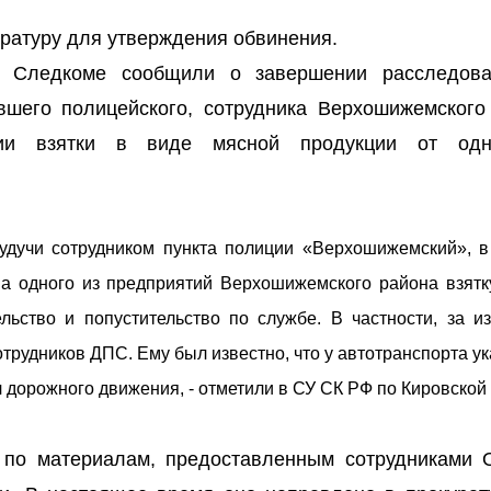
уратуру для утверждения обвинения.
м Следкоме сообщили о завершении расследов
шего полицейского, сотрудника Верхошижемского 
нии взятки в виде мясной продукции от одн
будучи сотрудником пункта полиции «Верхошижемский», в
ва одного из предприятий Верхошижемского района взятк
льство и попустительство по службе. В частности, за и
рудников ДПС. Ему был известно, что у автотранспорта ук
дорожного движения, - отметили в СУ СК РФ по Кировской 
 по материалам, предоставленным сотрудниками