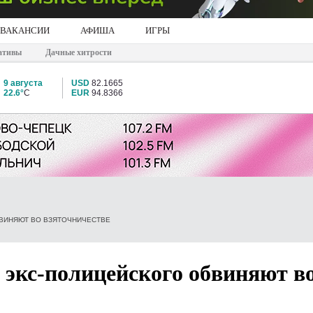
ВАКАНСИИ
АФИША
ИГРЫ
ативы
Дачные хитрости
9 августа
USD
82.1665
22.6°
C
EUR
94.8366
БВИНЯЮТ ВО ВЗЯТОЧНИЧЕСТВЕ
 экс-полицейского обвиняют в