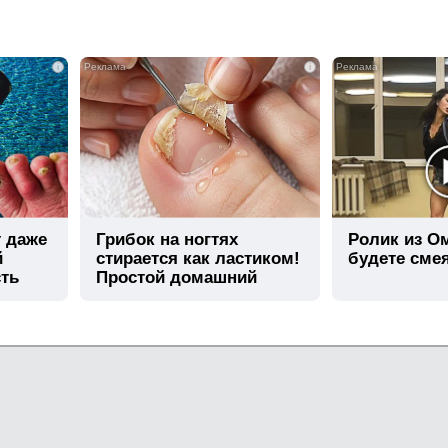
i
i
т даже
Грибок на ногтях
Ролик из О
й
стирается как ластиком!
будете сме
сть
Простой домашний
метод