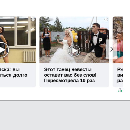
i
i
мска: вы
Этот танец невесты
Ржу н
яться долго
оставит вас без слов!
виде
Пересмотрела 10 раз
раз