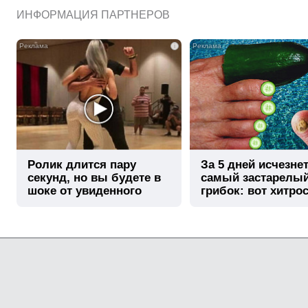
ИНФОРМАЦИЯ ПАРТНЕРОВ
i
Ролик длится пару
За 5 дней исчезне
секунд, но вы будете в
самый застарелы
шоке от увиденного
грибок: вот хитро