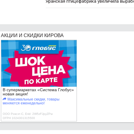
Яранская птицефабрика увеличила вырабо
АКЦИИ И СКИДКИ КИРОВА
В супермаркетах «Система Глобус»
новая акция!
Максимальные скидки, товары
меняются еженедельно!
ООО Роксэт-С, Erid: 2W5zFJpyZPw
ОГРН 1024301315500