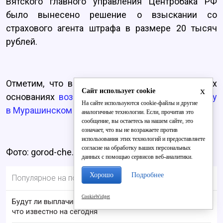
Вятского главного управления Центробака РФ
было вынесено решение о взыскании со
страхового агента штрафа в размере 20 тысяч
рублей.
Отметим, что в начале октября на аналогичных
x
Сайт использует cookie
основаниях
возбуждали прокурорскую проверку
На сайте используются cookie-файлы и другие
в Мурашинском районе
.
аналогичные технологии. Если, прочитав это
сообщение, вы остаетесь на нашем сайте, это
означает, что вы не возражаете против
использования этих технологий и предоставляете
согласие на обработку ваших персональных
Фото: gorod-che.ru
данных с помощью сервисов веб-аналитики.
Хорошо
Подробнее
Популярное на портале
CookieWidget
Будут ли выплачивать 13-ю пенсию в 2026 году:
что известно на сегодня