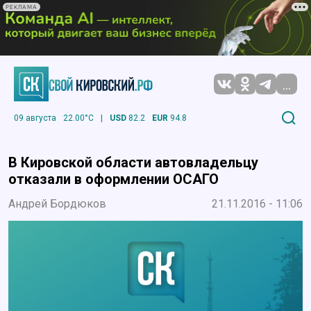
РЕКЛАМА
...
09 августа
22.00°C
|
USD
82.2
EUR
94.8
В Кировской области автовладельцу
отказали в оформлении ОСАГО
Андрей Бордюков
21.11.2016 - 11:06