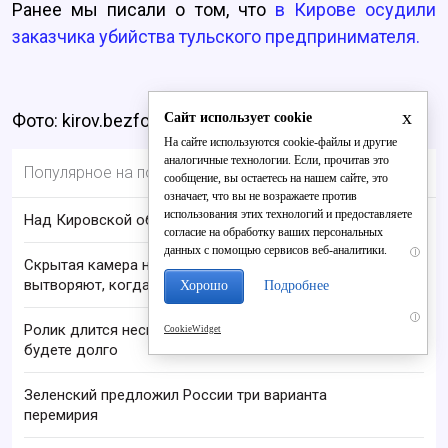
Ранее мы писали о том, что
в Кирове осудили
заказчика убийства тульского предпринимателя.
x
Сайт использует cookie
Фото: kirov.bezformata.ru
На сайте используются cookie-файлы и другие
аналогичные технологии. Если, прочитав это
Популярное на портале
сообщение, вы остаетесь на нашем сайте, это
означает, что вы не возражаете против
использования этих технологий и предоставляете
Над Кировской областью сбили БПЛА
согласие на обработку ваших персональных
данных с помощью сервисов веб-аналитики.
i
Скрытая камера на пляже Крыма: Что люди
вытворяют, когда их не видят...
Хорошо
Подробнее
i
Ролик длится несколько секунд, а смеяться вы
CookieWidget
будете долго
Зеленский предложил России три варианта
перемирия