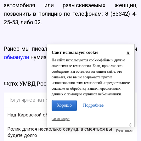
автомобиля или разыскиваемых женщин,
позвонить в полицию по телефонам: 8 (83342) 4-
25-53, либо 02.
Ранее мы писали о том, что в Кирове мошенники
x
Сайт использует cookie
обманули
нумизмата почти на 11 тысяч рублей.
На сайте используются cookie-файлы и другие
аналогичные технологии. Если, прочитав это
сообщение, вы остаетесь на нашем сайте, это
означает, что вы не возражаете против
Фото: УМВД России по Кировской области
использования этих технологий и предоставляете
согласие на обработку ваших персональных
данных с помощью сервисов веб-аналитики.
Популярное на портале
Хорошо
Подробнее
Над Кировской областью сбили БПЛА
CookieWidget
i
Ролик длится несколько секунд, а смеяться вы
будете долго