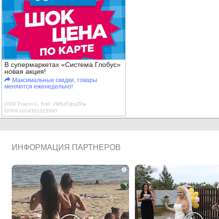
В супермаркетах «Система Глобус»
новая акция!
Максимальные скидки, товары
меняются еженедельно!
ООО Роксэт-С, Erid: 2W5zFJpyZPw
ОГРН 1024301315500
ИНФОРМАЦИЯ ПАРТНЕРОВ
i