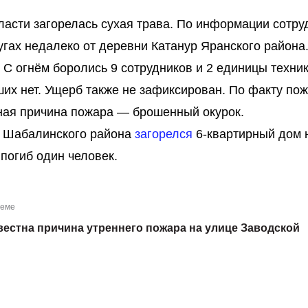
бласти загорелась сухая трава. По информации сотру
гах недалеко от деревни Катанур Яранского района
 С огнём боролись 9 сотрудников и 2 единицы техн
их нет. Ущерб также не зафиксирован. По факту по
ная причина пожара — брошенный окурок.
е Шабалинского района
загорелся
6-квартирный дом 
погиб один человек.
теме
вестна причина утреннего пожара на улице Заводской