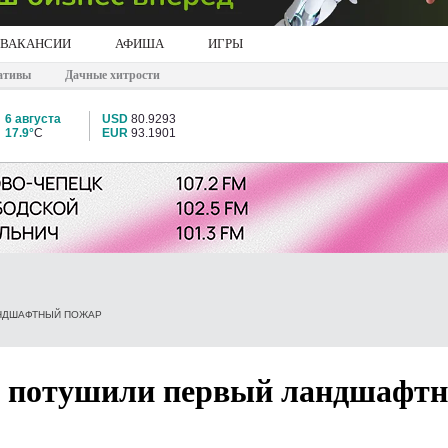
ВАКАНСИИ
АФИША
ИГРЫ
ативы
Дачные хитрости
6 августа
USD
80.9293
17.9°
C
EUR
93.1901
АНДШАФТНЫЙ ПОЖАР
и потушили первый ландшафт