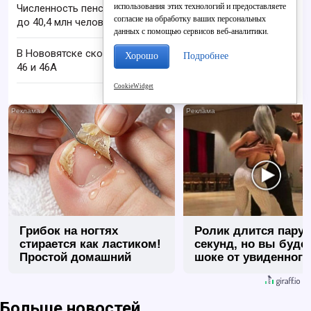
использования этих технологий и предоставляете
Численность пенсионеров в России сократилась
согласие на обработку ваших персональных
до 40,4 млн человек
данных с помощью сервисов веб-аналитики.
В Нововятске скорректировали график автобусов
Хорошо
Подробнее
46 и 46А
CookieWidget
i
Грибок на ногтях
Ролик длится пару
стирается как ластиком!
секунд, но вы будет
Простой домашний
шоке от увиденного
метод
Больше новостей