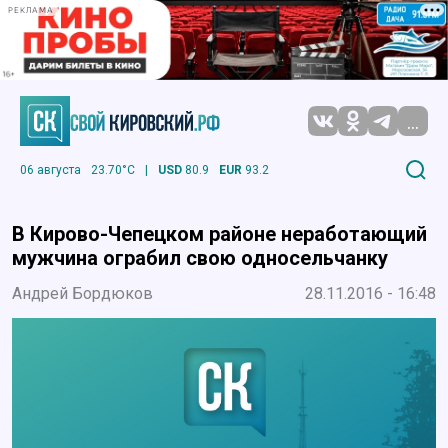
РЕКЛАМА
...
06 августа
23.70°C
|
USD
80.9
EUR
93.2
В Кирово-Чепецком районе неработающий
мужчина ограбил свою односельчанку
Андрей Бордюков
28.11.2016 - 16:48