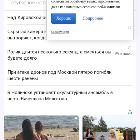
согласие на обработку ваших персональных
Популярное на портале
данных с помощью сервисов веб-аналитики.
Над Кировской областью сбили БПЛА
Хорошо
Подробнее
i
Скрытая камера на пляже Крыма: Что люди
CookieWidget
вытворяют, когда их не видят...
i
Ролик длится несколько секунд, а смеяться вы
будете долго
При атаке дронов под Москвой пятеро погибли,
шесть ранены
В Нолинске установят скульптурный ансамбль в
честь Вячеслава Молотова
i