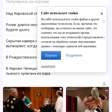
Популярное на портале
x
Сайт использует cookie
Над Кировской областью сбили БПЛА
На сайте используются cookie-файлы и другие
i
аналогичные технологии. Если, прочитав это
Ролик длится несколько секунд, а смеяться вы
сообщение, вы остаетесь на нашем сайте, это
будете долго
означает, что вы не возражаете против
использования этих технологий и предоставляете
i
Скрытая камера на пляже Крыма: Что люди
согласие на обработку ваших персональных
вытворяют, когда их не видят...
данных с помощью сервисов веб-аналитики.
Хорошо
Подробнее
В Рождественском Дом культуры стал центром
CookieWidget
В Кирово-Чепецке росгвардейцы задержали
пьяного хулигана из бара
i