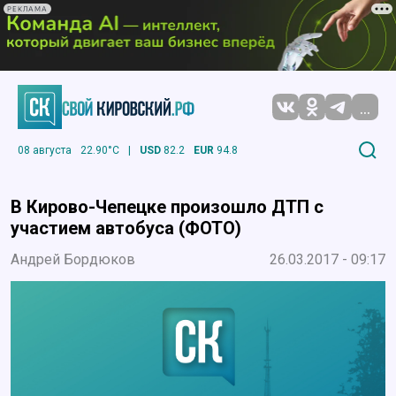
РЕКЛАМА
...
08 августа
22.90°C
|
USD
82.2
EUR
94.8
В Кирово-Чепецке произошло ДТП с
участием автобуса (ФОТО)
Андрей Бордюков
26.03.2017 - 09:17