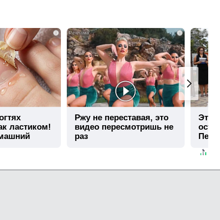
i
i
огтях
Ржу не переставая, это
Этот
ак ластиком!
видео пересмотришь не
остав
омашний
раз
Пере