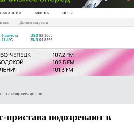
ВАКАНСИИ
АФИША
ИГРЫ
ативы
Дачные хитрости
9 августа
USD
82.1665
21.4°
C
EUR
94.8366
ЮТ В «ПРОЩЕНИИ» ДОЛГОВ
с-пристава подозревают в