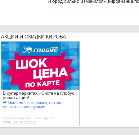
«Город сильно изменился»: кировчанка п
АКЦИИ И СКИДКИ КИРОВА
В супермаркетах «Система Глобус»
новая акция!
Максимальные скидки, товары
меняются еженедельно!
ООО Роксэт-С, Erid: 2W5zFJpyZPw
ОГРН 1024301315500