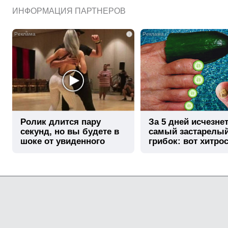
ИНФОРМАЦИЯ ПАРТНЕРОВ
i
Ролик длится пару
За 5 дней исчезне
секунд, но вы будете в
самый застарелы
шоке от увиденного
грибок: вот хитро