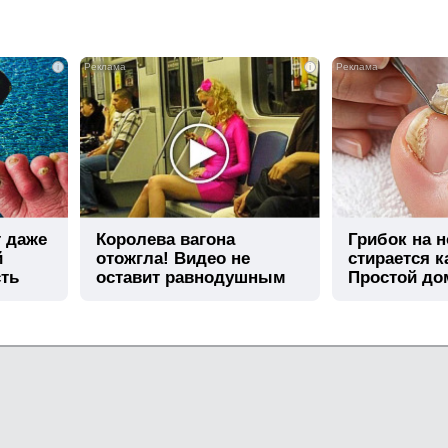
i
i
т даже
Королева вагона
Грибок на н
й
отожгла! Видео не
стирается к
сть
оставит равнодушным
Простой д
метод