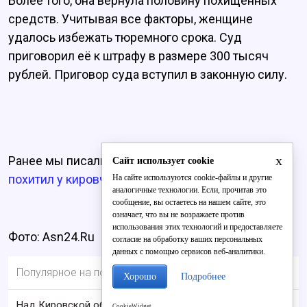
Более того, она вернула половину похищенных
средств. Учитывая все факторы, женщине
удалось избежать тюремного срока. Суд
приговорил её к штрафу в размере 300 тысяч
рублей. Приговор суда вступил в законную силу.
x
Ранее мы писали о том, что
«сотрудник банка»
Сайт использует cookie
похитил у кировчанина 10 тысяч рублей.
На сайте используются cookie-файлы и другие
аналогичные технологии. Если, прочитав это
сообщение, вы остаетесь на нашем сайте, это
означает, что вы не возражаете против
использования этих технологий и предоставляете
Фото: Asn24.Ru
согласие на обработку ваших персональных
данных с помощью сервисов веб-аналитики.
Популярное на портале
Хорошо
Подробнее
Над Кировской областью сбили БПЛА
CookieWidget