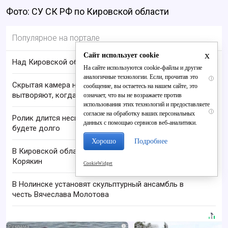
Фото: СУ СК РФ по Кировской области
Популярное на портале
x
Сайт использует cookie
Над Кировской областью сбили БПЛА
На сайте используются cookie-файлы и другие
аналогичные технологии. Если, прочитав это
i
Скрытая камера на пляже Крыма: Что люди
сообщение, вы остаетесь на нашем сайте, это
вытворяют, когда их не видят...
означает, что вы не возражаете против
использования этих технологий и предоставляете
i
согласие на обработку ваших персональных
Ролик длится несколько секунд, а смеяться вы
данных с помощью сервисов веб-аналитики.
будете долго
Хорошо
Подробнее
В Кировской области пропал 68-летний Анатолий
Корякин
CookieWidget
В Нолинске установят скульптурный ансамбль в
честь Вячеслава Молотова
i