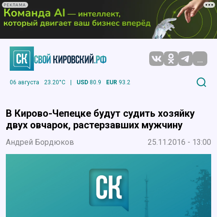
РЕКЛАМА
...
06 августа
23.20°C
|
USD
80.9
EUR
93.2
В Кирово-Чепецке будут судить хозяйку
двух овчарок, растерзавших мужчину
Андрей Бордюков
25.11.2016 - 13:00