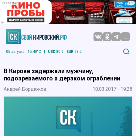
РЕКЛАМА
...
05 августа
15.40°C
|
USD
80.9
EUR
93.2
В Кирове задержали мужчину,
подозреваемого в дерзком ограблении
Андрей Бордюков
10.03.2017 - 19:28