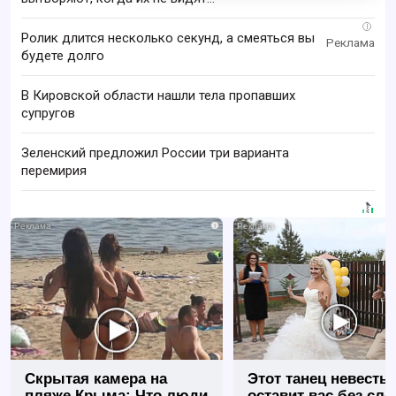
i
Ролик длится несколько секунд, а смеяться вы
будете долго
В Кировской области нашли тела пропавших
супругов
Зеленский предложил России три варианта
перемирия
i
Скрытая камера на
Этот танец невесты
пляже Крыма: Что люди
оставит вас без сло