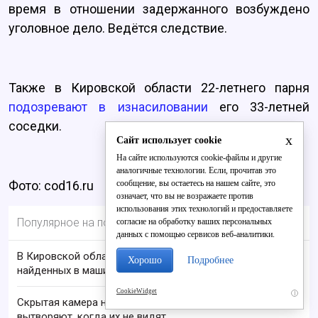
время в отношении задержанного возбуждено
уголовное дело. Ведётся следствие.
Также в Кировской области 22-летнего парня
подозревают в изнасиловании
его 33-летней
соседки.
x
Сайт использует cookie
На сайте используются cookie-файлы и другие
аналогичные технологии. Если, прочитав это
сообщение, вы остаетесь на нашем сайте, это
Фото: cod16.ru
означает, что вы не возражаете против
использования этих технологий и предоставляете
Популярное на портале
согласие на обработку ваших персональных
данных с помощью сервисов веб-аналитики.
В Кировской области проверяют гибель супругов,
Хорошо
Подробнее
найденных в машине в Вятке
CookieWidget
i
Скрытая камера на пляже Крыма: Что люди
вытворяют, когда их не видят...