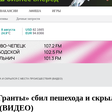
ВАКАНСИИ
АФИША
ИГРЫ
ативы
Дачные хитрости
8 августа
USD
82.1665
24.9°
C
EUR
94.8366
А И СКРЫЛСЯ С МЕСТА ПРОИСШЕСТВИЯ (ВИДЕО)
Гранты» сбил пешехода и скры
 (ВИДЕО)