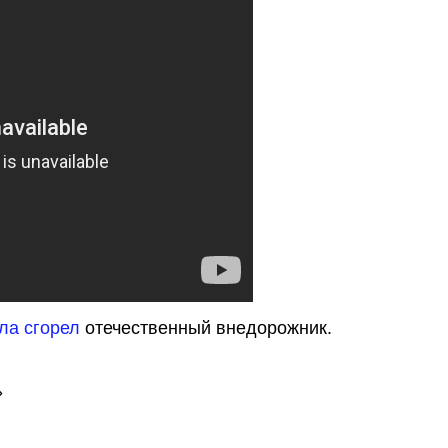
ла сгорел
отечественный внедорожник.
»