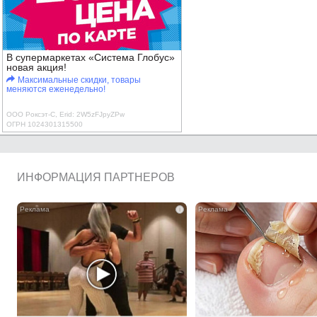
В супермаркетах «Система Глобус»
новая акция!
Максимальные скидки, товары
меняются еженедельно!
ООО Роксэт-С, Erid: 2W5zFJpyZPw
ОГРН 1024301315500
ИНФОРМАЦИЯ ПАРТНЕРОВ
i