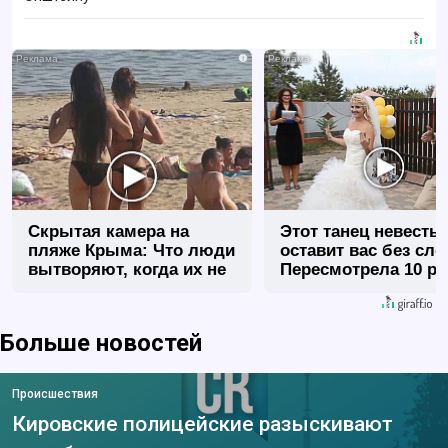
i
Скрытая камера на
Этот танец невесты
пляже Крыма: Что люди
оставит вас без сло
вытворяют, когда их не
Пересмотрела 10 ра
видят...
Больше новостей
Происшествия
Кировские полицейские разыскивают