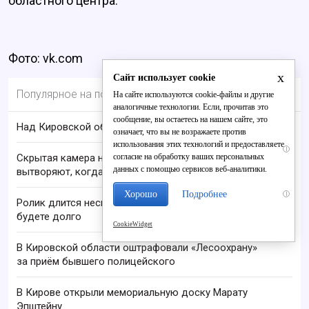
областного центра.
Фото: vk.com
x
Сайт использует cookie
Популярное на портале
На сайте используются cookie-файлы и другие
аналогичные технологии. Если, прочитав это
сообщение, вы остаетесь на нашем сайте, это
Над Кировской областью сбили БПЛА
означает, что вы не возражаете против
использования этих технологий и предоставляете
i
согласие на обработку ваших персональных
Скрытая камера на пляже Крыма: Что люди
данных с помощью сервисов веб-аналитики.
вытворяют, когда их не видят...
Хорошо
Подробнее
i
Ролик длится несколько секунд, а смеяться вы
будете долго
CookieWidget
В Кировской области оштрафовали «Лесоохрану»
за приём бывшего полицейского
В Кирове открыли мемориальную доску Марату
Эпштейну