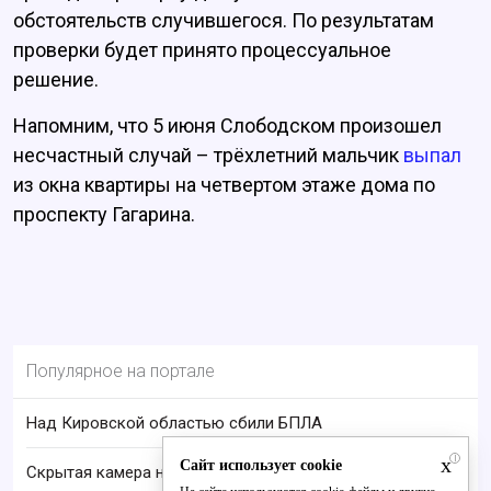
обстоятельств случившегося. По результатам
проверки будет принято процессуальное
решение.
Напомним, что 5 июня Слободском произошел
несчастный случай – трёхлетний мальчик
выпал
из окна квартиры на четвертом этаже дома по
проспекту Гагарина.
Популярное на портале
Над Кировской областью сбили БПЛА
i
x
Сайт использует cookie
Скрытая камера на пляже Крыма: Что люди