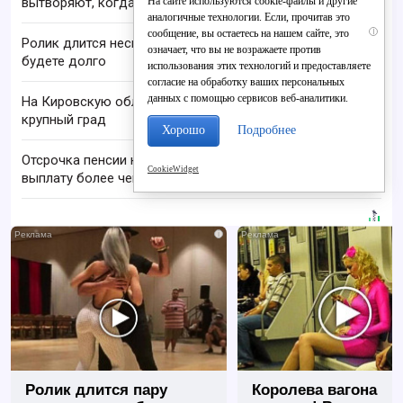
На сайте используются cookie-файлы и другие
вытворяют, когда их не видят...
аналогичные технологии. Если, прочитав это
i
сообщение, вы остаетесь на нашем сайте, это
Ролик длится несколько секунд, а смеяться вы
означает, что вы не возражаете против
будете долго
использования этих технологий и предоставляете
согласие на обработку ваших персональных
данных с помощью сервисов веб-аналитики.
На Кировскую область надвигаются шквалы и
крупный град
Хорошо
Подробнее
Отсрочка пенсии на 10 лет может увеличить
CookieWidget
выплату более чем вдвое
i
Ролик длится пару
Королева вагона