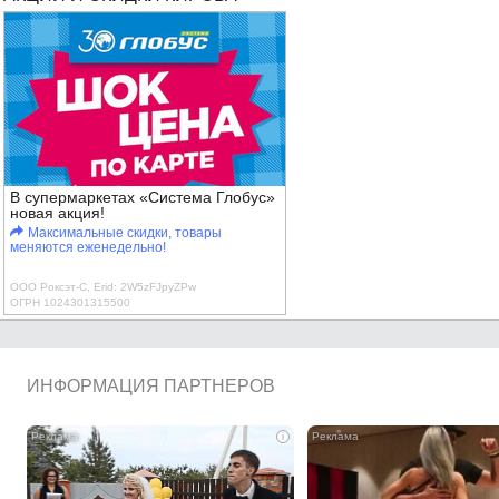
В супермаркетах «Система Глобус»
новая акция!
Максимальные скидки, товары
меняются еженедельно!
ООО Роксэт-С, Erid: 2W5zFJpyZPw
ОГРН 1024301315500
ИНФОРМАЦИЯ ПАРТНЕРОВ
i