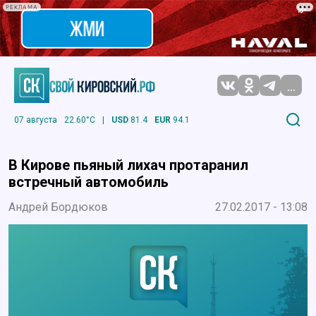
РЕКЛАМА
...
07 августа
22.60°C
|
USD
81.4
EUR
94.1
В Кирове пьяный лихач протаранил
встречный автомобиль
Андрей Бордюков
27.02.2017 - 13:08