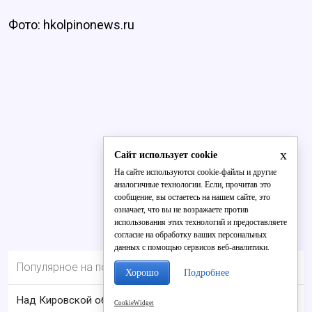
Фото: hkolpinonews.ru
x
Сайт использует cookie
На сайте используются cookie-файлы и другие
аналогичные технологии. Если, прочитав это
сообщение, вы остаетесь на нашем сайте, это
означает, что вы не возражаете против
использования этих технологий и предоставляете
согласие на обработку ваших персональных
данных с помощью сервисов веб-аналитики.
Популярное на портале
Хорошо
Подробнее
Над Кировской областью сбили БПЛА
CookieWidget