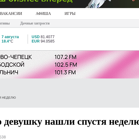
ВАКАНСИИ
АФИША
ИГРЫ
ативы
Дачные хитрости
7 августа
USD
81.4077
18.4°
C
EUR
94.0585
Я НЕДЕЛЮ
 девушку нашли спустя недел
538