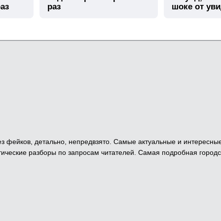
аз
раз
шоке от ув
 Без фейков, детально, непредвзято. Самые актуальные и интересны
ические разборы по запросам читателей. Самая подробная городс