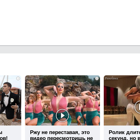
i
i
ы
Ржу не переставая, это
Ролик длит
ов!
видео пересмотришь не
секунд, но 