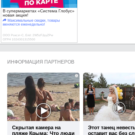
В супермаркетах «Система Глобус»
новая акция!
Максимальные скидки, товары
меняются еженедельно!
ООО Роксэт-С, Erid: 2W5zFJpyZPw
ОГРН 1024301315500
ИНФОРМАЦИЯ ПАРТНЕРОВ
i
Скрытая камера на
Этот танец невест
пляже Крыма: Что люди
оставит вас без сл