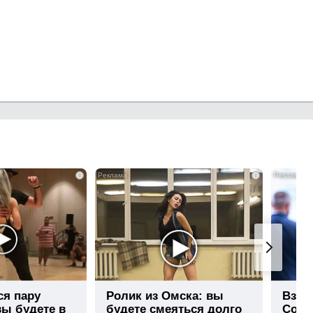
i
i
ся пару
Ролик из Омска: вы
Взло
вы будете в
будете смеяться долго
Собча