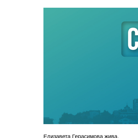
Елизавета Герасимова жива.