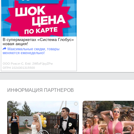
В супермаркетах «Система Глобус»
новая акция!
Максимальные скидки, товары
меняются еженедельно!
ООО Роксэт-С, Erid: 2W5zFJpyZPw
ОГРН 1024301315500
ИНФОРМАЦИЯ ПАРТНЕРОВ
i