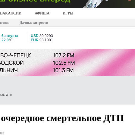
ВАКАНСИИ
АФИША
ИГРЫ
ативы
Дачные хитрости
6 августа
USD
80.9293
22.9°
C
EUR
93.1901
ОЕ ДТП
 очередное смертельное ДТП
003