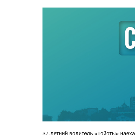
37-летний водитель «Тойоты» наеха