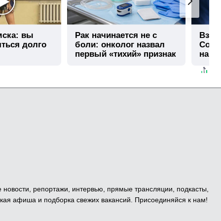
мска: вы
Рак начинается не с
Взло
яться долго
боли: онколог назвал
Собча
первый «тихий» признак
нашл
болезни
е новости, репортажи, интервью, прямые трансляции, подкасты,
кая афиша и подборка свежих вакансий. Присоединяйся к нам!