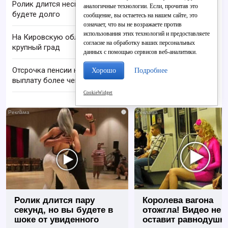
Ролик длится несколько секунд, а смеяться вы
аналогичные технологии. Если, прочитав это
будете долго
сообщение, вы остаетесь на нашем сайте, это
означает, что вы не возражаете против
использования этих технологий и предоставляете
На Кировскую область надвигаются шквалы и
согласие на обработку ваших персональных
крупный град
данных с помощью сервисов веб-аналитики.
Отсрочка пенсии на 10 лет может увеличить
Хорошо
Подробнее
выплату более чем вдвое
CookieWidget
i
Ролик длится пару
Королева вагона
секунд, но вы будете в
отожгла! Видео не
шоке от увиденного
оставит равнодуш