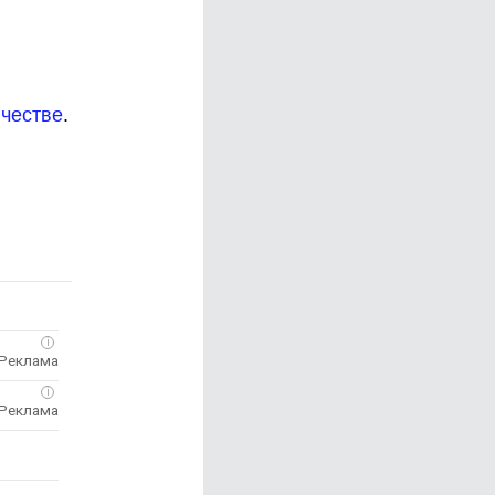
ичестве
.
i
i