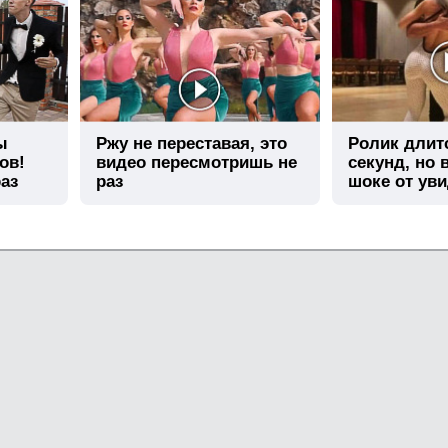
ы
Ржу не переставая, это
Ролик длит
ов!
видео пересмотришь не
секунд, но 
аз
раз
шоке от ув