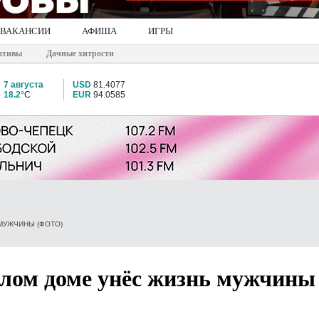
ВАКАНСИИ
АФИША
ИГРЫ
ативы
Дачные хитрости
7 августа
USD
81.4077
18.2°
C
EUR
94.0585
МУЖЧИНЫ (ФОТО)
илом доме унёс жизнь мужчины