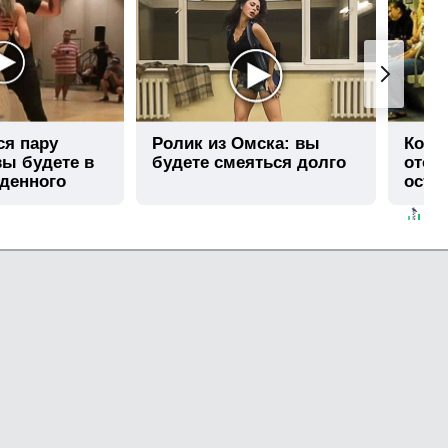
ся пару
Ролик из Омска: вы
Коро
вы будете в
будете смеяться долго
отож
иденного
оста