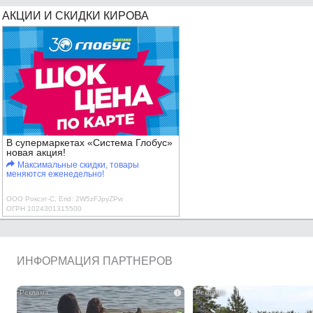
АКЦИИ И СКИДКИ КИРОВА
В супермаркетах «Система Глобус»
новая акция!
Максимальные скидки, товары
меняются еженедельно!
ООО Роксэт-С, Erid: 2W5zFJpyZPw
ОГРН 1024301315500
ИНФОРМАЦИЯ ПАРТНЕРОВ
i