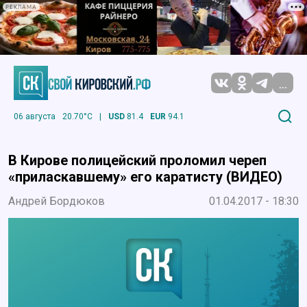
РЕКЛАМА
...
06 августа
20.70°C
|
USD
81.4
EUR
94.1
В Кирове полицейский проломил череп
«приласкавшему» его каратисту (ВИДЕО)
Андрей Бордюков
01.04.2017 - 18:30