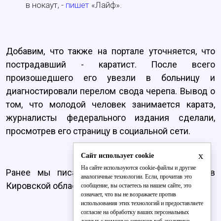
в нокаут, -
пишет
«Лайф».
Добавим, что также на портале уточняется, что
пострадавший - каратист. После всего
произошедшего его увезли в больницу и
диагностировали перелом свода черепа. Вывод о
том, что молодой человек занимается каратэ,
журналисты федерального издания сделали,
просмотрев его страницу в социальной сети.
x
Сайт использует cookie
На сайте используются cookie-файлы и другие
Ранее мы писали о том, что
жуткое ДТП
в
аналогичные технологии. Если, прочитав это
Кировской области унесло жизни троих человек.
сообщение, вы остаетесь на нашем сайте, это
означает, что вы не возражаете против
использования этих технологий и предоставляете
согласие на обработку ваших персональных