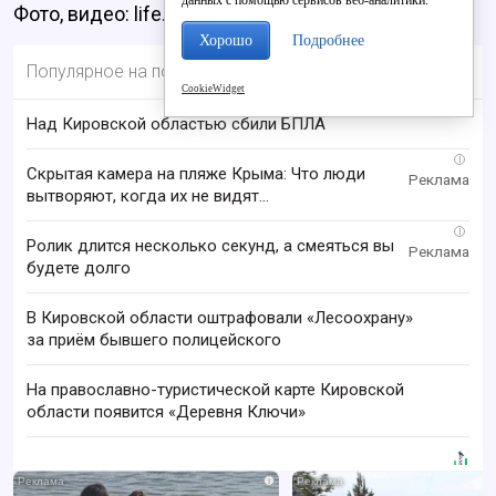
данных с помощью сервисов веб-аналитики.
Фото, видео: life.ru
Хорошо
Подробнее
Популярное на портале
CookieWidget
Над Кировской областью сбили БПЛА
i
Скрытая камера на пляже Крыма: Что люди
вытворяют, когда их не видят...
i
Ролик длится несколько секунд, а смеяться вы
будете долго
В Кировской области оштрафовали «Лесоохрану»
за приём бывшего полицейского
На православно-туристической карте Кировской
области появится «Деревня Ключи»
i