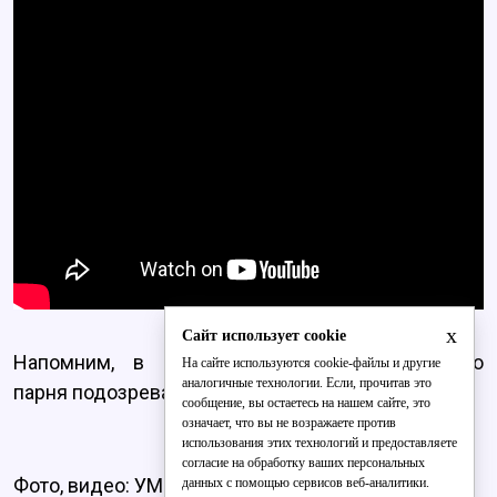
x
Сайт использует cookie
Напомним, в Слободском районе 23-летнего
На сайте используются cookie-файлы и другие
аналогичные технологии. Если, прочитав это
парня подозревают в
ограблении четырёх домов
.
сообщение, вы остаетесь на нашем сайте, это
означает, что вы не возражаете против
использования этих технологий и предоставляете
согласие на обработку ваших персональных
Фото, видео: УМВД России по Кировской области
данных с помощью сервисов веб-аналитики.