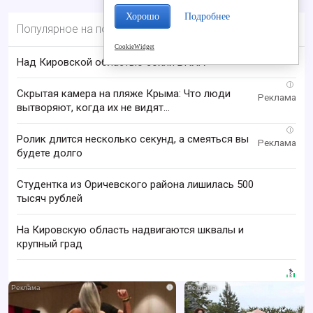
Хорошо
Подробнее
Популярное на портале
CookieWidget
Над Кировской областью сбили БПЛА
i
Скрытая камера на пляже Крыма: Что люди
вытворяют, когда их не видят...
i
Ролик длится несколько секунд, а смеяться вы
будете долго
Студентка из Оричевского района лишилась 500
тысяч рублей
На Кировскую область надвигаются шквалы и
крупный град
i