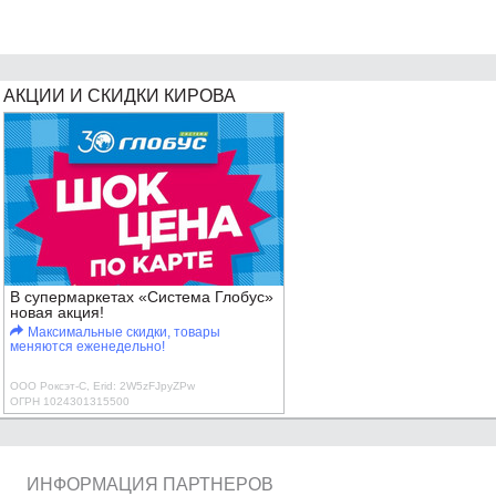
АКЦИИ И СКИДКИ КИРОВА
В супермаркетах «Система Глобус»
новая акция!
Максимальные скидки, товары
меняются еженедельно!
ООО Роксэт-С, Erid: 2W5zFJpyZPw
ОГРН 1024301315500
ИНФОРМАЦИЯ ПАРТНЕРОВ