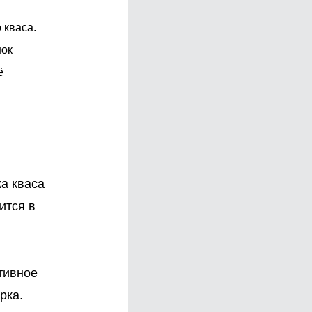
 кваса.
нок
ё
ка кваса
ится в
тивное
рка.